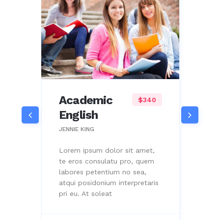
Psychology
$170
DAVE ROBBINS
J
Lorem ipsum dolor sit amet,
L
te eros consulatu pro, quem
t
labores petentium no sea,
l
atqui posidonium interpretaris
a
pri eu. At soleat
p
s
BUSINESS
P