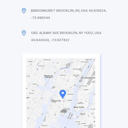
BENSONHURST BROOKLYN, NY, USA 40.613634,
-73.989344
1355 ALBANY AVE BROOKLYN, NY 11203, USA
40.640430, -73.937822