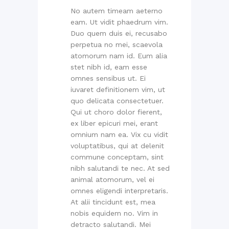
No autem timeam aeterno
eam. Ut vidit phaedrum vim.
Duo quem duis ei, recusabo
perpetua no mei, scaevola
atomorum nam id. Eum alia
stet nibh id, eam esse
omnes sensibus ut. Ei
iuvaret definitionem vim, ut
quo delicata consectetuer.
Qui ut choro dolor fierent,
ex liber epicuri mei, erant
omnium nam ea. Vix cu vidit
voluptatibus, qui at delenit
commune conceptam, sint
nibh salutandi te nec. At sed
animal atomorum, vel ei
omnes eligendi interpretaris.
At alii tincidunt est, mea
nobis equidem no. Vim in
detracto salutandi. Mei